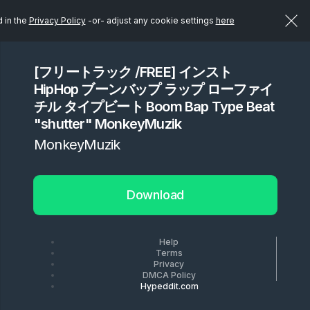
d in the
Privacy Policy
-or- adjust any cookie settings
here
[フリートラック /FREE] インスト
HipHop ブーンバップ ラップ ローファイ
チル タイプビート Boom Bap Type Beat
"shutter" MonkeyMuzik
MonkeyMuzik
Download
Help
Terms
Privacy
DMCA Policy
Hypeddit.com