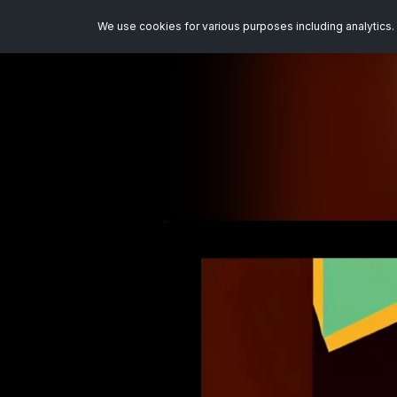
We use cookies for various purposes including analytics. 